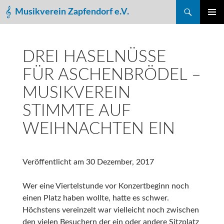
Suchen
Musikverein Zapfendorf e.V.
ZUM
PRIMÄR
INHALT
MENÜ
SPRINGEN
DREI HASELNÜSSE
FÜR ASCHENBRÖDEL –
MUSIKVEREIN
STIMMTE AUF
WEIHNACHTEN EIN
Veröffentlicht am
30 Dezember, 2017
Wer eine Viertelstunde vor Konzertbeginn noch
einen Platz haben wollte, hatte es schwer.
Höchstens vereinzelt war vielleicht noch zwischen
den vielen Besuchern der ein oder andere Sitzplatz