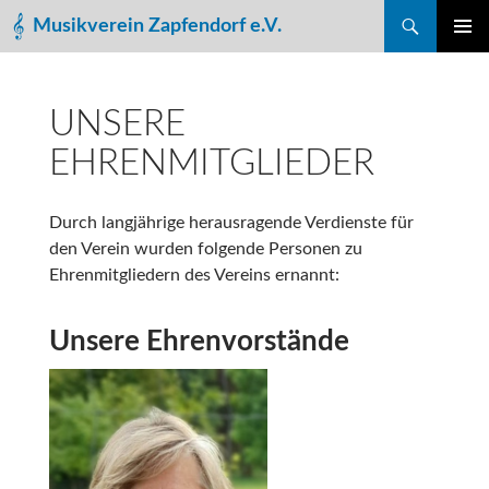
Suchen
Musikverein Zapfendorf e.V.
ZUM
PRIMÄR
INHALT
MENÜ
SPRINGEN
UNSERE
EHRENMITGLIEDER
Durch langjährige herausragende Verdienste für
den Verein wurden folgende Personen zu
Ehrenmitgliedern des Vereins ernannt:
Unsere Ehrenvorstände