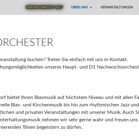
ZUM INHALT SPRINGEN
KREISMUSIKFEST 2027
ÜBER UNS
VER­AN­STAL­TUNGEN
ORCHESTER
eranstaltung buchen? Treten Sie einfach mit uns in Kontakt.
Buchungsmöglichkeiten unseres Haupt- und D1 Nachwuchsorchest
f bietet Ihnen Blasmusik auf höchstem Niveau und mit allen F
onelle Blas- und Kirchenmusik bis hin zum rhythmischen Jazz u
ichen und privaten Veranstaltungen mit unserer Musik. Auch S
 Unterhaltungsmusik nehmen wir sehr gerne wahr und freuen uns 
inierenden Tönen begeistern zu dürfen.