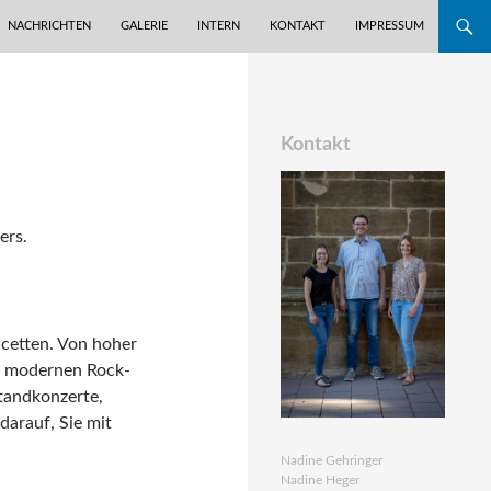
NACHRICHTEN
GALERIE
INTERN
KONTAKT
IMPRESSUM
Kontakt
ers.
acetten. Von hoher
nd modernen Rock-
tandkonzerte,
darauf, Sie mit
Nadine Gehringer
Nadine Heger