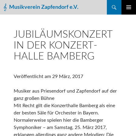
Suchen
Musikverein Zapfendorf e.V.
ZUM
PRIMÄR
INHALT
MENÜ
SPRINGEN
JUBILÄUMS­KONZERT
IN DER KONZERT­
HALLE BAMBERG
Veröffentlicht am
29 März, 2017
Musiker aus Priesendorf und Zapfendorf auf der
ganz großen Bühne
Mit Recht gilt die Konzerthalle Bamberg als eine
der besten Säle für Orchester in Bayern.
Normalerweise spielen hier die Bamberger
Symphoniker – am Samstag, 25. März 2017,
erklangen allerdings ganz andere Melodien: Die