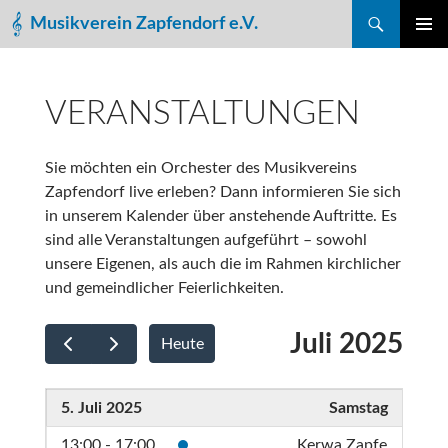
Suchen
Musikverein Zapfendorf e.V.
ZUM
PRIMÄR
INHALT
MENÜ
SPRINGEN
VER­AN­STAL­TUNGEN
Sie möchten ein Orchester des Musikvereins
Zapfendorf live erleben? Dann informieren Sie sich
in unserem Kalender über anstehende Auftritte. Es
sind alle Veranstaltungen aufgeführt – sowohl
unsere Eigenen, als auch die im Rahmen kirchlicher
und gemeindlicher Feierlichkeiten.
Juli 2025
Heute
5. Juli 2025
Samstag
13:00 - 17:00
Kerwa Zapfe