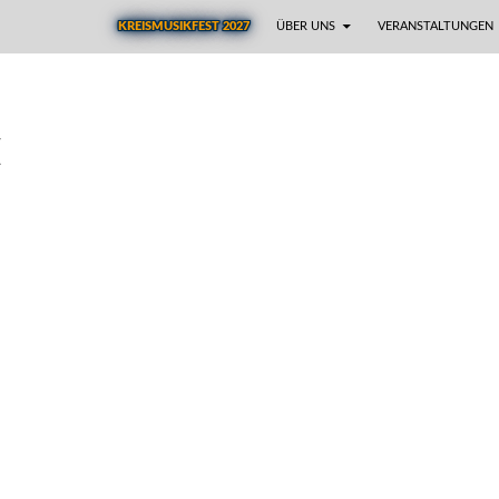
ZUM INHALT SPRINGEN
KREISMUSIKFEST 2027
ÜBER UNS
VER­AN­STAL­TUNGEN
E