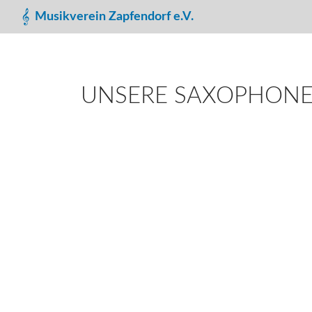
Suchen
Musikverein Zapfendorf e.V.
UNSERE SAXOPHON