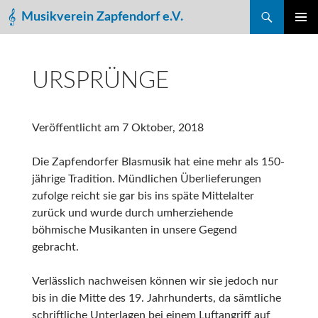
Suchen
Musikverein Zapfendorf e.V.
ZUM
PRIMÄR
INHALT
MENÜ
SPRINGEN
URSPRÜNGE
Veröffentlicht am
7 Oktober, 2018
Die Zapfendorfer Blasmusik hat eine mehr als 150-
jährige Tradition. Mündlichen Überlieferungen
zufolge reicht sie gar bis ins späte Mittelalter
zurück und wurde durch umherziehende
böhmische Musikanten in unsere Gegend
gebracht.
Verlässlich nachweisen können wir sie jedoch nur
bis in die Mitte des 19. Jahrhunderts, da sämtliche
schriftliche Unterlagen bei einem Luftangriff auf