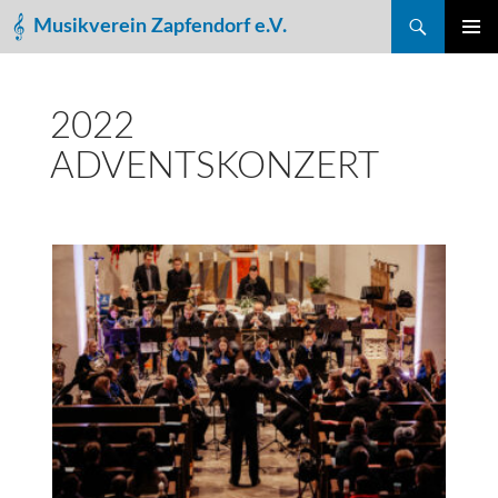
Suchen
Musikverein Zapfendorf e.V.
ZUM
PRIMÄR
INHALT
MENÜ
SPRINGEN
2022
ADVENTSKONZERT