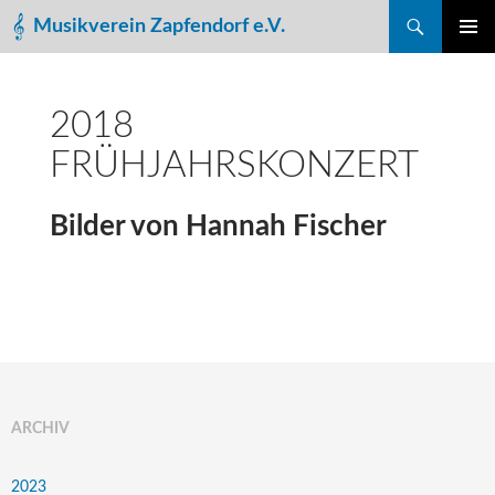
Suchen
Musikverein Zapfendorf e.V.
ZUM
PRIMÄR
INHALT
MENÜ
SPRINGEN
2018
FRÜHJAHRSKONZERT
Bilder von Hannah Fischer
ARCHIV
2023