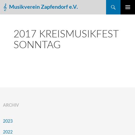
Suchen
Musikverein Zapfendorf e.V.
ZUM
PRIMÄR
INHALT
MENÜ
SPRINGEN
2017 KREISMUSIKFEST
SONNTAG
ARCHIV
2023
2022