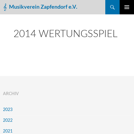
Suchen
Musikverein Zapfendorf e.V.
ZUM
PRIMÄR
INHALT
MENÜ
SPRINGEN
2014 WERTUNGSSPIEL
ARCHIV
2023
2022
2021